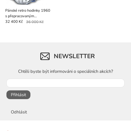
Pánské retro hodinky 1960
s přepracovaným
ciferníkem
32 400 Kč
36 000 Kč
NEWSLETTER
Chtěli byste být informováni o speciálních akcích?
Přihlásit
Odhlásit