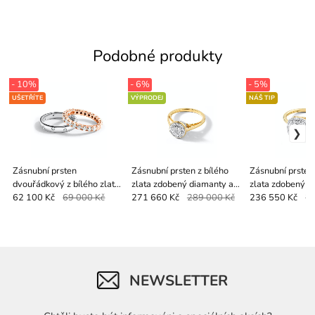
Podobné produkty
- 10%
- 6%
- 5%
UŠETŘÍTE
VÝPRODEJ
NÁŠ TIP
Zásnubní prsten
Zásnubní prsten z bílého
Zásnubní prsten 
dvouřádkový z bílého zlata
zlata zdobený diamanty a
zlata zdobený d
zdobený diamanty a větším
větším bílým diamantem
větším bílým d
62 100 Kč
69 000 Kč
271 660 Kč
289 000 Kč
236 550 Kč
24
bílým diamantem
NEWSLETTER