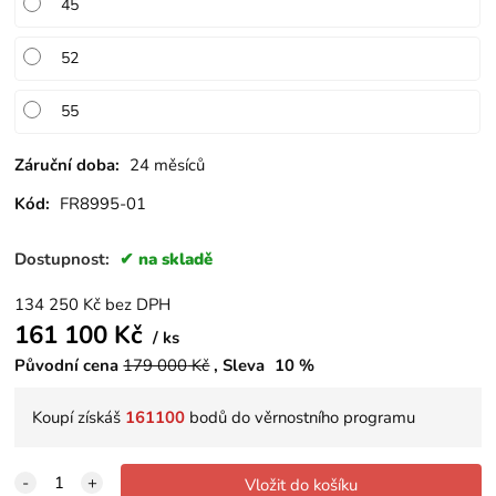
45
52
55
Záruční doba:
24 měsíců
Kód:
FR8995-01
Dostupnost:
na skladě
134 250
Kč
bez DPH
161 100
Kč
ks
Původní cena
179 000
Kč
Sleva
10
%
Koupí získáš
161100
bodů do věrnostního programu